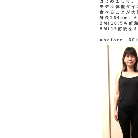
はじめまして。
モデル体型ダイ
食べることが大
身長164cm、
BMI18.5も
BMI19前後を
⭐️before