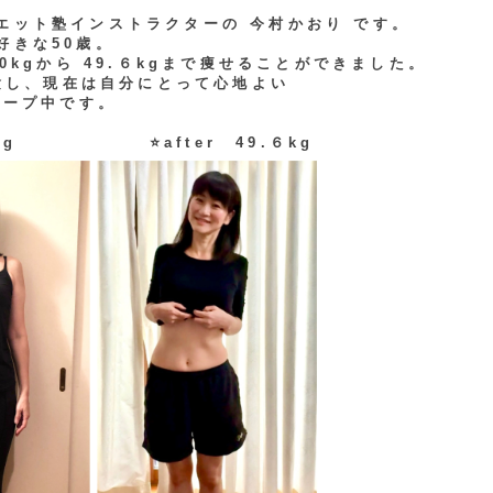
エット塾インストラクターの 今村かおり です。
好きな50歳。
60kgから 49.６kgまで痩せることができました。
経験し、現在は自分にとって心地よい
キープ中です。
 60kg ⭐️after 49.６kg