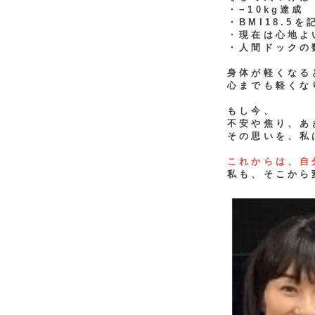
・−10kg達成
・BMI18.5を
・現在は心地よい
・人間ドックの
身体が軽くなる
心までも軽くな
もし今、
不安や焦り、あ
その思いを、私
これからは、自
私も、そこから